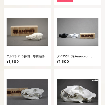
アルマジロの仲間 等倍頭骨模
ダイアウルフ(Aenocyon diru
型
s) 復元頭骨模型6㎝サイズ
¥1,300
¥1,500