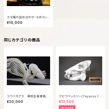
ホモ属の詰め合わせ・８点セット
【リング付き】
¥10,000
同じカテゴリの商品
コウベモグラ 等倍全身骨格模
クビワペッカリー(Tayassu taj
型
acui) 等倍頭骨模型
¥20,000
¥13,500
10%OFF