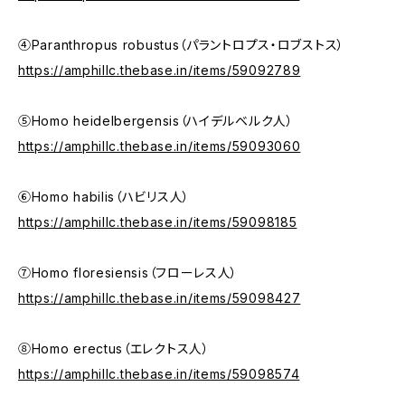
④Paranthropus robustus（パラントロプス・ロブストス）
https://amphillc.thebase.in/items/59092789
⑤Homo heidelbergensis（ハイデルベルク人）
https://amphillc.thebase.in/items/59093060
⑥Homo habilis（ハビリス人）
https://amphillc.thebase.in/items/59098185
⑦Homo floresiensis（フローレス人）
https://amphillc.thebase.in/items/59098427
⑧Homo erectus（エレクトス人）
https://amphillc.thebase.in/items/59098574