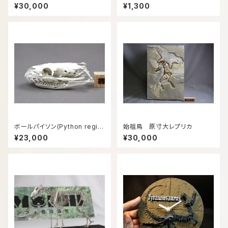
格模型
【Mosasaurus】【リング付き】
¥30,000
¥1,300
ボールパイソン(Python regiu
始祖鳥 原寸大レプリカ
s) 可動式頭骨模型13㎝
¥23,000
¥30,000