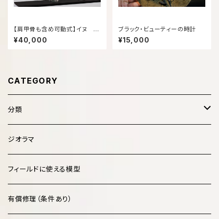
【肩甲骨も含め可動式】イヌ 3
ブラック・ビューティーの時計
00ｍｍ（大きめサイズ・簡単取
¥40,000
¥15,000
り外し）
CATEGORY
分類
哺乳類 Mammalia
ジオラマ
鳥類 Aves
フィールドに使える模型
爬虫類 Reptilia
有償修理（条件あり）