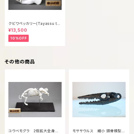
クビワペッカリー(Tayassu taj
acui) 等倍頭骨模型
¥13,500
10%OFF
その他の商品
コウベモグラ 2倍拡大全身骨
モササウルス 縮小 頭骨模型