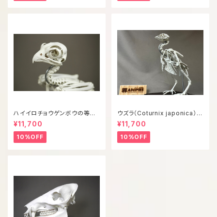
ハイイロチョウゲンボウの等倍
ウズラ（Coturnix japonica）等
全身骨格レプリカ
倍全身骨格模型
¥11,700
¥11,700
10%OFF
10%OFF