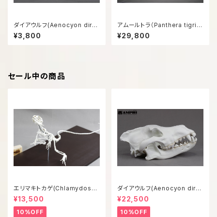
ダイアウルフ(Aenocyon diru
アムールトラ（Panthera tigris
s) 復元頭骨模型8㎝サイズ
altaica）等倍頭骨模型
¥3,800
¥29,800
セール中の商品
エリマキトカゲ(Chlamydosau
ダイアウルフ(Aenocyon diru
rus kingii) 等倍全身骨格模型
s) 復元等倍頭骨模型
¥13,500
¥22,500
10%OFF
10%OFF