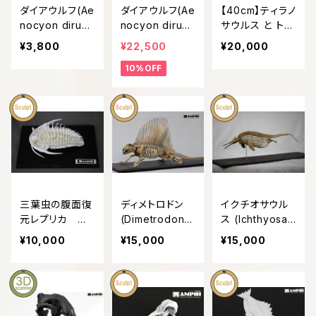
ダイアウルフ(Ae
ダイアウルフ(Ae
【40cm】ティラノ
nocyon dirus)
nocyon dirus)
サウルス と トリ
復元頭骨模型
復元等倍頭骨
ケラトプス 縮小
¥3,800
¥22,500
¥20,000
8㎝サイズ
模型
全身骨格模型【
10%OFF
恐竜 】
三葉虫の腹面復
ディメトロドン
イクチオサウル
元レプリカ 壁
(Dimetrodon)
ス (Ichthyosau
掛け
復元全身骨格模
rus) 復元全身
¥10,000
¥15,000
¥15,000
型
骨格 約10分の1
縮小模型