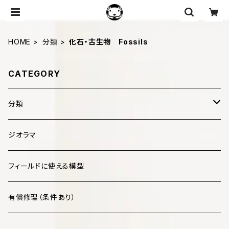
HOME
分類
化石・古生物 Fossils
CATEGORY
分類
哺乳類 Mammalia
ジオラマ
鳥類 Aves
フィールドに使える模型
爬虫類 Reptilia
有償修理（条件あり）
両生類 Amphibia