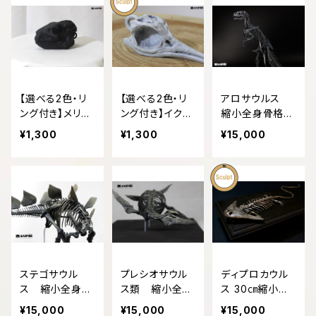
【選べる2色・リ
【選べる2色・リ
アロサウルス
ング付き】メリコ
ング付き】イクチ
縮小全身骨格レ
イドドン 縮小
オサウルス類
プリカ Allosa
¥1,300
¥1,300
¥15,000
頭骨レプリカ
縮小頭骨レプリ
urus, miniatur
Merycoidodo
カ
e whole body
n Reduced sk
skeleton repli
ull replica
ca.
ステゴサウル
プレシオサウル
ディプロカウル
ス 縮小全身骨
ス類 縮小全身
ス 30㎝縮小全
格レプリカ 1/2
骨格模型
身骨格模型
¥15,000
¥15,000
¥15,000