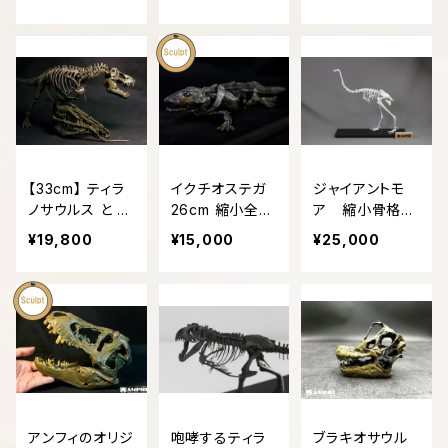
0スケール
【33cm】 ティラ
イクチオステガ
ジャイアントモ
ノサウルス と ト
26cm 縮小全身
ア 縮小骨格模
リケラトプス 縮
骨格模型
型
¥19,800
¥15,000
¥25,000
小全身骨格模型
アンフィのオリジ
咆哮するティラ
ブラキオサウル