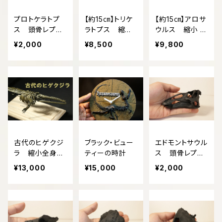
プロトケラトプ
【約15㎝】トリケ
【約15㎝】アロサ
ス 頭骨レプリ
ラトプス 縮小
ウルス 縮小 頭
カ【手のひらサイ
頭骨レプリカ【台
骨レプリカ
¥2,000
¥8,500
¥9,800
ズ】
座付き】
古代のヒゲクジ
ブラック・ビュー
エドモントサウル
ラ 縮小全身骨
ティーの時計
ス 頭骨レプリ
格レプリカ
カ【手のひらサイ
¥13,000
¥15,000
¥2,000
ズ】