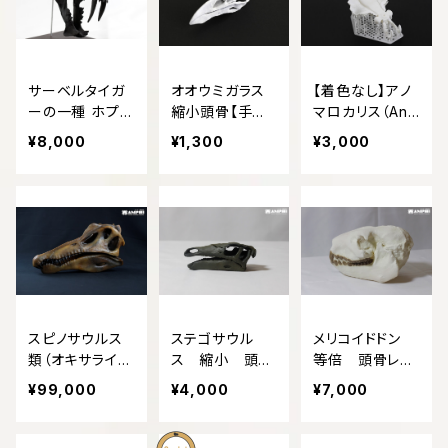
サーベルタイガ
オオウミガラス
【着色なし】アノ
ーの一種 ホプロ
縮小頭骨【手の
マロカリス（Ano
フォネウス（Hop
ひらサイズ】
malocaris）縮小
¥8,000
¥1,300
¥3,000
lophoneus）等
全身模型
倍頭骨模型
スピノサウルス
ステゴサウル
メリコイドドン
類（オキサライ
ス 縮小 頭骨
等倍 頭骨レプ
ア） 縮小 頭
レプリカ Steg
リカ Merycoi
¥99,000
¥4,000
¥7,000
骨レプリカ 38
osaurus, minia
dodon, Equal
0mm
turized skull r
size skull repli
eplica.
ca