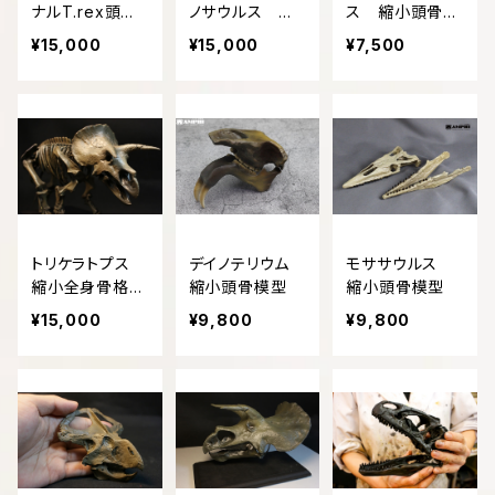
ナルT.rex頭骨
ノサウルス 全
ス 縮小頭骨模
模型（スタンモデ
身骨格模型
型
¥15,000
¥15,000
¥7,500
ル） ティラノサ
ウルス 18㎝
トリケラトプス
デイノテリウム
モササウルス
縮小全身骨格レ
縮小頭骨模型
縮小頭骨模型
プリカ
¥15,000
¥9,800
¥9,800