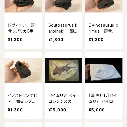
ドヴィニア 頭
Scutosaurus k
Dvinosaurus p
骨レプリカ【手の
arpinskii 頭骨
rimus 頭骨レ
ひらサイズ】
レプリカ【手のひ
プリカ【手のひら
¥1,300
¥1,300
¥1,300
らサイズ】
サイズ】
イノストランケビ
セイムリア ベイ
【着色無し】セイ
ア 頭骨レプリ
ロレンシスの産
ムリア ベイロレ
カ【手のひらサイ
状レプリカ 約2
ンシスの産状レ
¥1,300
¥15,000
¥5,000
ズ】
0㎝
プリカ 約20㎝