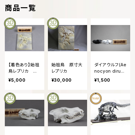
商品一覧
魚類 Pisces
化石・古生物 Fossils
文化財 Cultural Heritage
【着色あり】始祖
始祖鳥 原寸大
ダイアウルフ(Ae
鳥レプリカ 約1
レプリカ
nocyon dirus)
マダニ科
2㎝
復元頭骨模型
¥5,000
¥30,000
¥1,500
6㎝サイズ