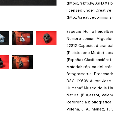
(
https://skfb.ly/6SHXX)
b
licensed under Creative
(
http://creativecommons.
Especie: Homo heidelbe
Nombre común: Miguelón
22812 Capacidad craneal
(Pleistoceno Medio) Loc
(España) Clasificación: 
Material: réplica del cr
fotogrametría, Procesad
DSC HX60V Autor: Jose A
Humana” Museo de la Univ
Natural (Burjassot, Valen
Referencia bibliográfica: 
Villena, J. A., Máñez, T. S