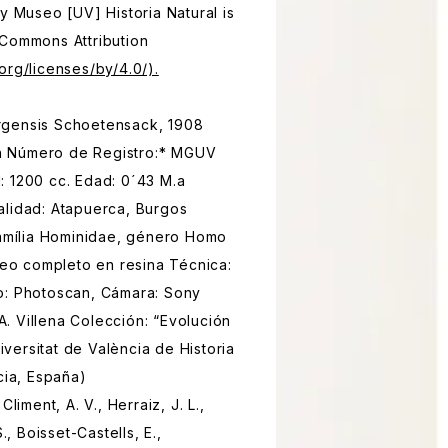
y Museo [UV] Historia Natural is
 Commons Attribution
org/licenses/by/4.0/).
rgensis Schoetensack, 1908
 Número de Registro:* MGUV
: 1200 cc. Edad: 0´43 M.a
alidad: Atapuerca, Burgos
família Hominidae, género Homo
áneo completo en resina Técnica:
o: Photoscan, Cámara: Sony
. Villena Colección: “Evolución
ersitat de València de Historia
cia, España)
Climent, A. V., Herraiz, J. L.,
., Boisset-Castells, E.,