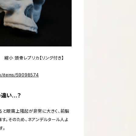
ス 縮小 頭骨レプリカ【リング付き】
.in/items/59098574
の違い…？
ると眼窩上隆起が非常に大きく、前脳
ます。そのため、ネアンデルタール人よ
す。