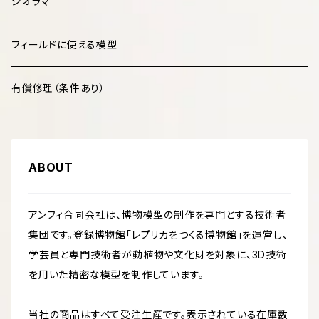
哺乳類 Mammalia
ジオラマ
鳥類 Aves
フィールドに使える模型
爬虫類 Reptilia
有償修理（条件あり）
両生類 Amphibia
ABOUT
魚類 Pisces
アンフィ合同会社は、博物模型の制作を専門とする技術者
化石・古生物 Fossils
集団です。登録博物館「レプリカをつくる博物館」を運営し、
学芸員と専門技術者が動植物や文化財を対象に、3D技術
文化財 Cultural Heritage
を用いた精密な模型を制作しています。
マダニ科
当社の商品はすべて受注生産です。表示されている在庫数