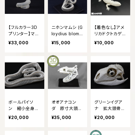
【フルカラー3D
ニホンマムシ (G
【着色なし】アメ
プリンター】マム
loydius blomh
リカドクトカゲ
シ 縮小 全身
offii) 等倍全
原寸大レプリカ
¥33,000
¥15,000
¥10,000
骨格レプリカ
身骨格レプリカ
Mamushi, Enla
rged whole b
ody skeleton
replica.
ボールパイソ
オオアナコン
グリーンイグア
ン 縮小全身骨
ダ 原寸大頭骨
ナ 拡大頭骨レ
格レプリカ 18c
レプリカ【21㎝】
プリカ 【2倍拡
¥20,000
¥35,000
¥20,000
m
大】