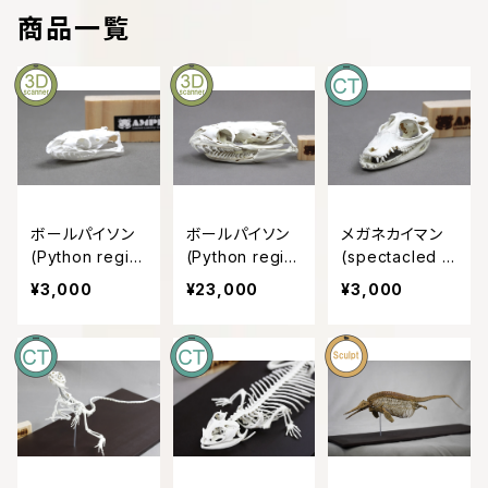
商品一覧
魚類 Pisces
化石・古生物 Fossils
文化財 Cultural Heritage
ボールパイソン
ボールパイソン
メガネカイマン
(Python regiu
(Python regiu
(spectacled c
マダニ科
s) 等倍頭骨模
s) 可動式頭骨
aiman)等倍頭
¥3,000
¥23,000
¥3,000
型
模型13㎝
骨模型