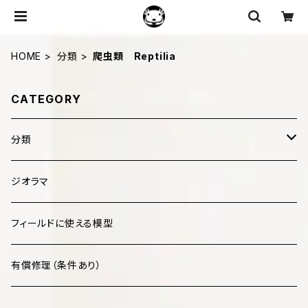
HOME
分類
爬虫類 Reptilia
CATEGORY
分類
哺乳類 Mammalia
ジオラマ
鳥類 Aves
フィールドに使える模型
爬虫類 Reptilia
有償修理（条件あり）
両生類 Amphibia