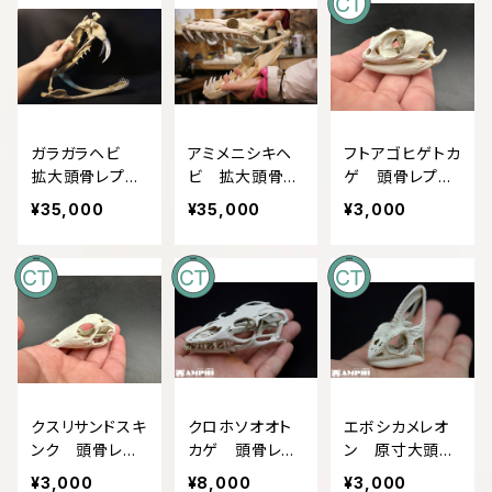
ガラガラヘビ
アミメニシキヘ
フトアゴヒゲトカ
拡大頭骨レプリ
ビ 拡大頭骨レ
ゲ 頭骨レプリ
カ【25㎝】
プリカ【30㎝】
カ 等倍 【CTス
¥35,000
¥35,000
¥3,000
キャン】
クスリサンドスキ
クロホソオオト
エボシカメレオ
ンク 頭骨レプ
カゲ 頭骨レプ
ン 原寸大頭骨
リカ 3倍拡大
リカ 2倍拡大
レプリカ 【CT
¥3,000
¥8,000
¥3,000