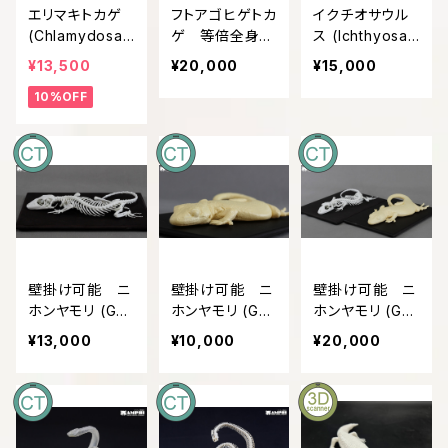
エリマキトカゲ
フトアゴヒゲトカ
イクチオサウル
(Chlamydosau
ゲ 等倍全身骨
ス (Ichthyosau
rus kingii) 等
格レプリカ bear
rus) 復元全身
¥13,500
¥20,000
¥15,000
倍全身骨格模型
ded dragon, F
骨格 約10分の1
10%OFF
ull-size whole
縮小模型
body skeleton
replica.
壁掛け可能 ニ
壁掛け可能 ニ
壁掛け可能 ニ
ホンヤモリ (Ge
ホンヤモリ (Ge
ホンヤモリ (Ge
kko japonicu
kko japonicu
kko japonicu
¥13,000
¥10,000
¥20,000
s) 3倍拡大全身
s) 3倍拡大全身
s) 3倍拡大全身
骨格模型
模型
模型＆全身骨格
模型のセット