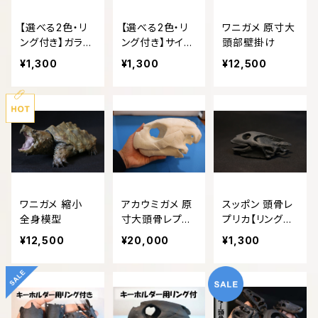
【選べる2色・リ
【選べる2色・リ
ワニガメ 原寸大
ング付き】ガラパ
ング付き】サイイ
頭部壁掛け
ゴスリクイグア
グアナ 縮小 頭
¥1,300
¥1,300
¥12,500
ナ 縮小 頭骨レ
骨レプリカ
プリカ
ワニガメ 縮小
アカウミガメ 原
スッポン 頭骨レ
全身模型
寸大頭骨レプリ
プリカ【リング付
カ
き】
¥12,500
¥20,000
¥1,300