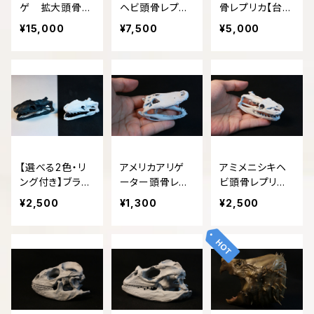
ゲ 拡大頭骨レ
ヘビ頭骨レプリ
骨レプリカ【台座
プリカ
カ【台座付き】
付き】
¥15,000
¥7,500
¥5,000
【選べる2色・リ
アメリカアリゲ
アミメニシキヘ
ング付き】ブラッ
ーター頭骨レプ
ビ頭骨レプリ
ドパイソン 頭
リカ【手のひらサ
カ 【手のひらサ
¥2,500
¥1,300
¥2,500
骨レプリカ
イズ】
イズ】