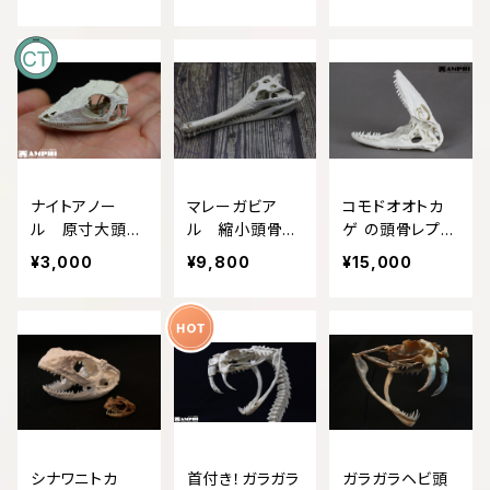
【CTスキャン】
【CTスキャン】
スキャン】
ナイトアノー
マレーガビア
コモドオオトカ
ル 原寸大頭骨
ル 縮小頭骨模
ゲ の頭骨レプリ
レプリカ 【CT
型
カ【コモドドラゴ
¥3,000
¥9,800
¥15,000
スキャン】
ン】
シナワニトカ
首付き！ガラガラ
ガラガラヘビ頭