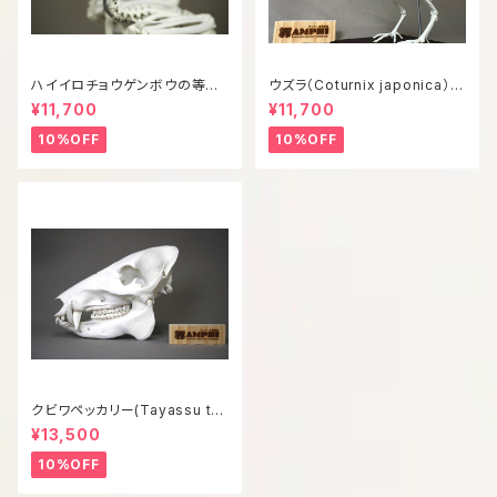
ハイイロチョウゲンボウの等倍
ウズラ（Coturnix japonica）等
全身骨格レプリカ
倍全身骨格模型
¥11,700
¥11,700
10%OFF
10%OFF
クビワペッカリー(Tayassu taj
acui) 等倍頭骨模型
¥13,500
10%OFF