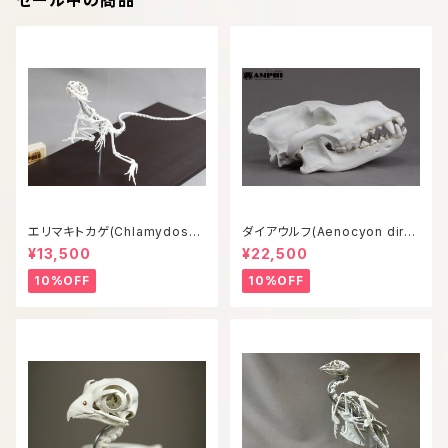
セール中の商品
エリマキトカゲ(Chlamydosau
ダイアウルフ(Aenocyon diru
rus kingii) 等倍全身骨格模型
s) 復元等倍頭骨模型
¥13,500
¥22,500
10%OFF
10%OFF