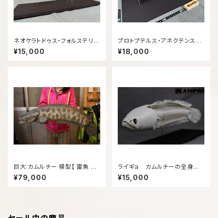
ネオケラトドゥス・フォルステリィ
プロトプテルス・アネクテンス（P
（Neoceratodus forsteri）等
rotopterus annectens）等倍
¥15,000
¥18,000
倍全身骨格模型
全身骨格模型
巨大 カムルチー 模型【 雷魚 ラ
ライギョ カムルチーの全身骨
イギョ 】
格等倍レプリカ Channa arg
¥79,000
¥15,000
us