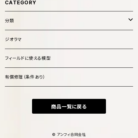
CATEGORY
分類
哺乳類 Mammalia
ジオラマ
鳥類 Aves
フィールドに使える模型
爬虫類 Reptilia
有償修理（条件あり）
両生類 Amphibia
商品一覧に戻る
魚類 Pisces
化石・古生物 Fossils
© アンフィ合同会社