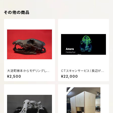
その他の商品
大淀町標本からモデリングした
CTスキャンサービス（長辺が20
ニホンオオカミ 縮小 頭骨模型
㎝以下）断層画像の納品
¥2,500
¥22,000
【リング付き】