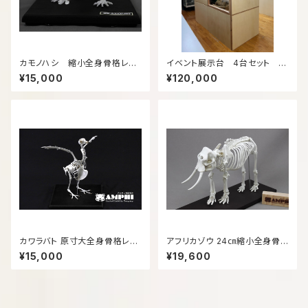
カモノハシ 縮小全身骨格レプ
イベント展示台 4台セット 1
リカ Platypus, miniature wh
カ月レンタル【お試し期間：関西
¥15,000
¥120,000
ole body skeleton replica.
圏限定】
カワラバト 原寸大全身骨格レプ
アフリカゾウ 24㎝縮小全身骨
リカ【台座付き】
格模型
¥15,000
¥19,600