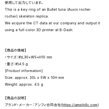
使用して出力しています。
This is a key ring of an Bullet tuna (Auxis rochei
rochei) skeleton replica.
We acquire the CT data at our company and output it
using a full-color 3D printer at B-Dash.
【商品の情報】
・サイズ：約L30×W5×H10 mm
・重さ：約4.5 g
[Product information]
Size: approx. 30L x 5W x 10H mm
Weight: approx. 4.5 g
【商品の説明】
ブランド・メーカー：アンフィ合同会社(
https://amphillc.com
)