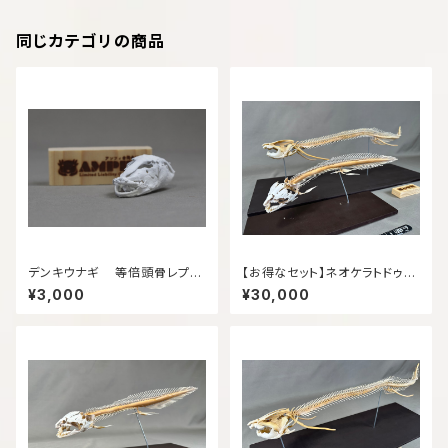
同じカテゴリの商品
デンキウナギ 等倍頭骨レプリ
【お得なセット】ネオケラトドゥ
カ
ス・フォルステリィ（Neocerato
¥3,000
¥30,000
dus forsteri）とプロトプテル
ス・アネクテンス（Protopterus
annectens）等倍全身骨格模
型