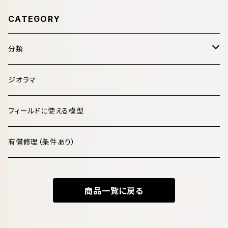
CATEGORY
分類
哺乳類 Mammalia
ジオラマ
鳥類 Aves
フィールドに使える模型
爬虫類 Reptilia
有償修理（条件あり）
両生類 Amphibia
商品一覧に戻る
魚類 Pisces