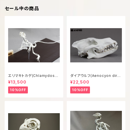
セール中の商品
エリマキトカゲ(Chlamydosau
ダイアウルフ(Aenocyon diru
rus kingii) 等倍全身骨格模型
s) 復元等倍頭骨模型
¥13,500
¥22,500
10%OFF
10%OFF