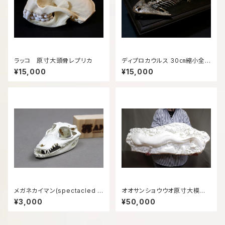
ラッコ 原寸大頭骨レプリカ
ディプロカウルス 30㎝縮小全
身骨格模型
¥15,000
¥15,000
メガネカイマン(spectacled c
オオサンショウウオ原寸大模型
aiman)等倍頭骨模型
（白）
¥3,000
¥50,000