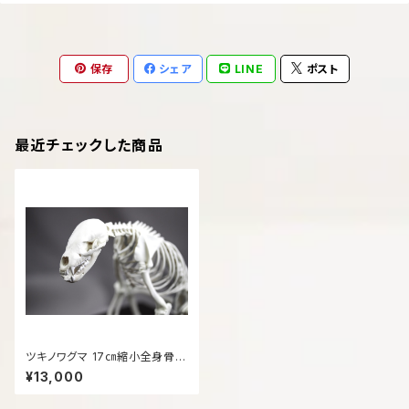
保存
シェア
LINE
ポスト
最近チェックした商品
ツキノワグマ 17㎝縮小全身骨格
レプリカ
¥13,000