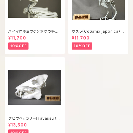
ハイイロチョウゲンボウの等倍
ウズラ（Coturnix japonica）等
全身骨格レプリカ
倍全身骨格模型
¥11,700
¥11,700
10%OFF
10%OFF
クビワペッカリー(Tayassu taj
acui) 等倍頭骨模型
¥13,500
10%OFF