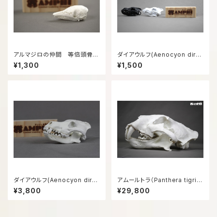
アルマジロの仲間 等倍頭骨模
ダイアウルフ(Aenocyon diru
型
s) 復元頭骨模型6㎝サイズ
¥1,300
¥1,500
ダイアウルフ(Aenocyon diru
アムールトラ（Panthera tigris
s) 復元頭骨模型8㎝サイズ
altaica）等倍頭骨模型
¥3,800
¥29,800