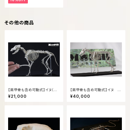
その他の商品
【肩甲骨も含め可動式】イヌ（Ca
【肩甲骨も含め可動式】イヌ 3
nis lupus familiaris） 縮小
00ｍｍ（大きめサイズ・簡単取
¥21,000
¥40,000
全身骨格レプリカ 【movable
り外し）
type】Dog, miniature whole
body skeleton replica.