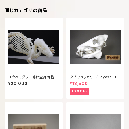
同じカテゴリの商品
コウベモグラ 等倍全身骨格模
クビワペッカリー(Tayassu taj
型
acui) 等倍頭骨模型
¥20,000
¥13,500
10%OFF