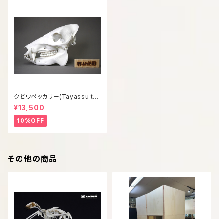
クビワペッカリー(Tayassu taj
acui) 等倍頭骨模型
¥13,500
10%OFF
その他の商品