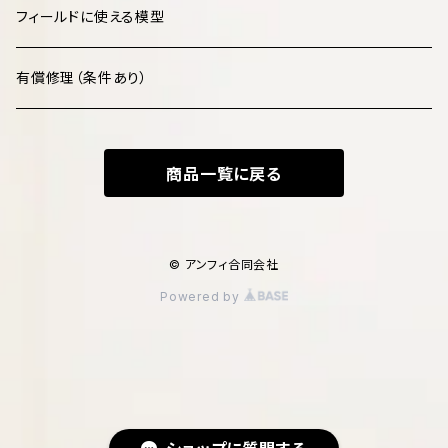
鳥類 Aves
フィールドに使える模型
爬虫類 Reptilia
有償修理（条件あり）
両生類 Amphibia
商品一覧に戻る
魚類 Pisces
化石・古生物 Fossils
© アンフィ合同会社
Powered by
文化財 Cultural Heritage
マダニ科