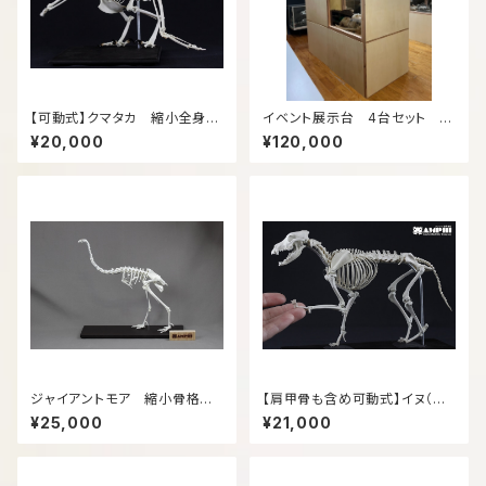
【可動式】クマタカ 縮小全身骨
イベント展示台 4台セット 1
格レプリカ【movable type】M
カ月レンタル【お試し期間：関西
¥20,000
¥120,000
ountainhawk eagle, miniat
圏限定】
ure whole body skeleton r
eplica.（納期：3週間）
ジャイアントモア 縮小骨格模
【肩甲骨も含め可動式】イヌ（Ca
型
nis lupus familiaris） 縮小
¥25,000
¥21,000
全身骨格レプリカ 【movable
type】Dog, miniature whole
body skeleton replica.