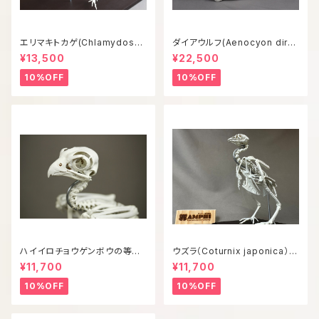
エリマキトカゲ(Chlamydosau
ダイアウルフ(Aenocyon diru
rus kingii) 等倍全身骨格模型
s) 復元等倍頭骨模型
¥13,500
¥22,500
10%OFF
10%OFF
ハイイロチョウゲンボウの等倍
ウズラ（Coturnix japonica）等
全身骨格レプリカ
倍全身骨格模型
¥11,700
¥11,700
10%OFF
10%OFF