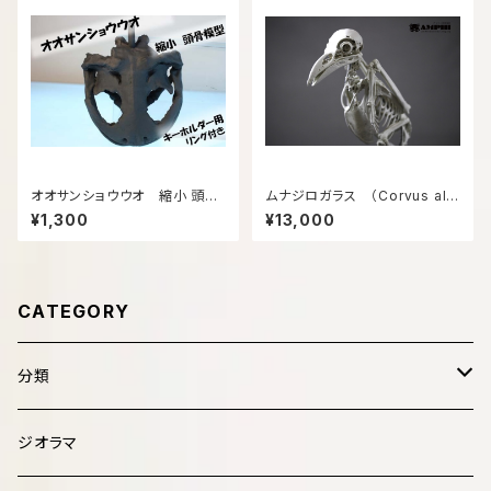
オオサンショウウオ 縮小 頭骨
ムナジロガラス （Corvus alb
模型【リング付き】
us）等倍全身骨格レプリカ
¥1,300
¥13,000
CATEGORY
分類
哺乳類 Mammalia
ジオラマ