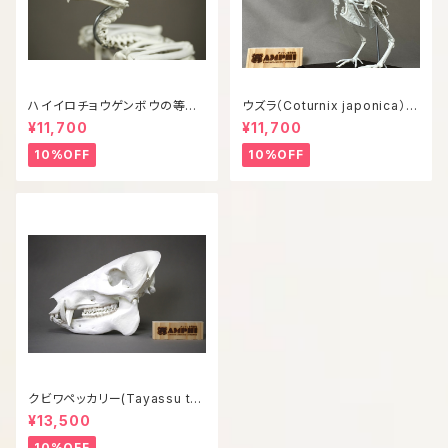
ハイイロチョウゲンボウの等倍
ウズラ（Coturnix japonica）等
全身骨格レプリカ
倍全身骨格模型
¥11,700
¥11,700
10%OFF
10%OFF
クビワペッカリー(Tayassu taj
acui) 等倍頭骨模型
¥13,500
10%OFF