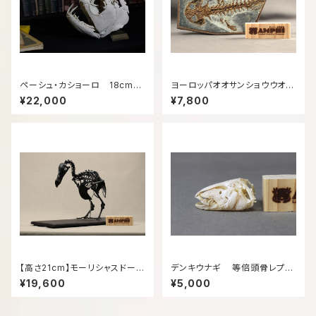
ペーシュ・カショーロ 18cm頭
ヨーロッパオオサンショウウオの
骨レプリカ Payara, 18cm sku
化石 縮小レリーフ
¥22,000
¥7,800
ll replica.
【高さ21cm】モーリシャスドード
デンキウナギ 等倍頭骨レプリ
ー の縮小全身骨格レプリカ【Do
カ
¥19,600
¥5,000
do Squelette】