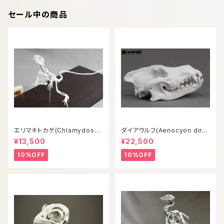
セール中の商品
エリマキトカゲ(Chlamydosau
ダイアウルフ(Aenocyon diru
rus kingii) 等倍全身骨格模型
s) 復元等倍頭骨模型
¥13,500
¥22,500
10%OFF
10%OFF