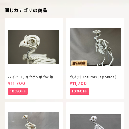
同じカテゴリの商品
ハイイロチョウゲンボウの等倍
ウズラ（Coturnix japonica）等
全身骨格レプリカ
倍全身骨格模型
¥11,700
¥11,700
10%OFF
10%OFF