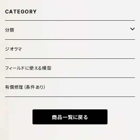
CATEGORY
分類
哺乳類 Mammalia
ジオラマ
鳥類 Aves
フィールドに使える模型
爬虫類 Reptilia
有償修理（条件あり）
両生類 Amphibia
商品一覧に戻る
魚類 Pisces