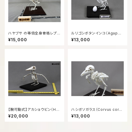
ハヤブサ の等倍全身骨格レプリ
ルリゴシボタンインコ（Agapor
カ
nis fischeri）卵付 等倍全身
¥15,000
¥13,000
骨格
【腕可動式】アカショウビン（Hal
ハシボソガラス（Corvus coron
cyon coromanda）等倍全身
e）等倍全身骨格模型
¥20,000
¥13,000
骨格レプリカ