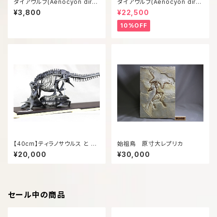
ダイアウルフ(Aenocyon diru
ダイアウルフ(Aenocyon diru
s) 復元頭骨模型8㎝サイズ
s) 復元等倍頭骨模型
¥3,800
¥22,500
10%OFF
【40cm】ティラノサウルス と ト
始祖鳥 原寸大レプリカ
リケラトプス 縮小全身骨格模型
¥20,000
¥30,000
【 恐竜 】
セール中の商品