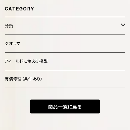
CATEGORY
分類
哺乳類 Mammalia
ジオラマ
鳥類 Aves
フィールドに使える模型
爬虫類 Reptilia
有償修理（条件あり）
両生類 Amphibia
商品一覧に戻る
魚類 Pisces