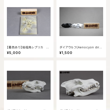
【着色あり】始祖鳥レプリカ 約
ダイアウルフ(Aenocyon diru
12㎝
s) 復元頭骨模型6㎝サイズ
¥5,000
¥1,500