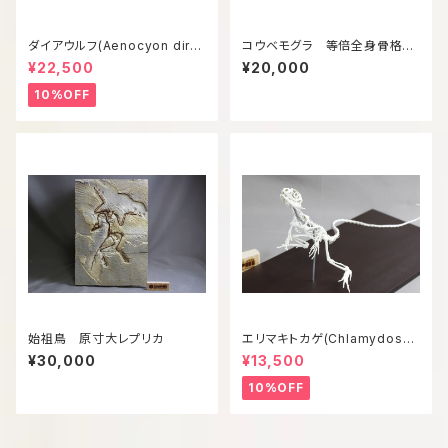
ダイアウルフ(Aenocyon diru
コウベモグラ 等倍全身骨格模
s) 復元等倍頭骨模型
型
¥22,500
¥20,000
10%OFF
始祖鳥 原寸大レプリカ
エリマキトカゲ(Chlamydosau
rus kingii) 等倍全身骨格模型
¥30,000
¥13,500
10%OFF