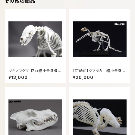
その他の商品
ツキノワグマ 17㎝縮小全身骨格
【可動式】クマタカ 縮小全身骨
レプリカ
格レプリカ【movable type】M
¥13,000
¥20,000
ountainhawk eagle, miniat
ure whole body skeleton r
eplica.（納期：3週間）