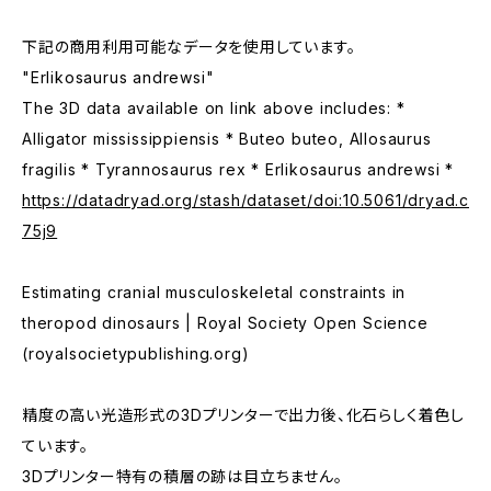
下記の商用利用可能なデータを使用しています。
"Erlikosaurus andrewsi"
The 3D data available on link above includes: *
Alligator mississippiensis * Buteo buteo, Allosaurus
fragilis * Tyrannosaurus rex * Erlikosaurus andrewsi *
https://datadryad.org/stash/dataset/doi:10.5061/dryad.c
75j9
Estimating cranial musculoskeletal constraints in
theropod dinosaurs | Royal Society Open Science
(royalsocietypublishing.org)
精度の高い光造形式の3Dプリンターで出力後、化石らしく着色し
ています。
3Dプリンター特有の積層の跡は目立ちません。