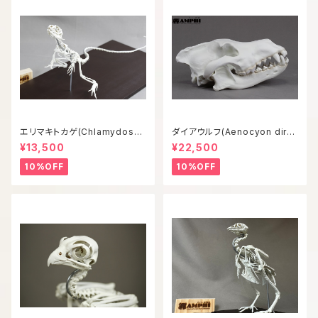
エリマキトカゲ(Chlamydosau
ダイアウルフ(Aenocyon diru
rus kingii) 等倍全身骨格模型
s) 復元等倍頭骨模型
¥13,500
¥22,500
10%OFF
10%OFF