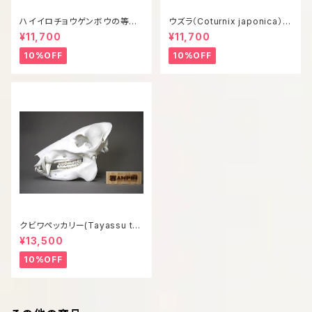
ハイイロチョウゲンボウの等倍
ウズラ（Coturnix japonica）等
全身骨格レプリカ
倍全身骨格模型
¥11,700
¥11,700
10%OFF
10%OFF
クビワペッカリー(Tayassu taj
acui) 等倍頭骨模型
¥13,500
10%OFF