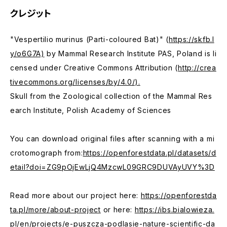
クレジット
"Vespertilio murinus (Parti-coloured Bat)" (
https://skfb.l
y/o6G7A)
by Mammal Research Institute PAS, Poland is li
censed under Creative Commons Attribution (
http://crea
tivecommons.org/licenses/by/4.0/).
Skull from the Zoological collection of the Mammal Res
earch Institute, Polish Academy of Sciences
You can download original files after scanning with a mi
crotomograph from:
https://openforestdata.pl/datasets/d
etail?doi=ZG9pOjEwLjQ4MzcwL09GRC9DUVAyUVY%3D
Read more about our project here:
https://openforestda
ta.pl/more/about-project
or here:
https://ibs.bialowieza.
pl/en/projects/e-puszcza-podlasie-nature-scientific-da