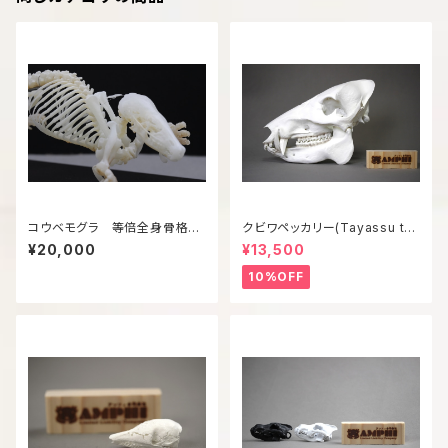
コウベモグラ 等倍全身骨格模
クビワペッカリー(Tayassu taj
型
acui) 等倍頭骨模型
¥20,000
¥13,500
10%OFF