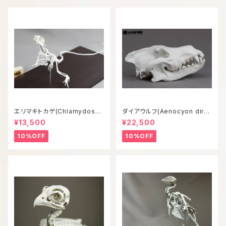
エリマキトカゲ(Chlamydosau
ダイアウルフ(Aenocyon diru
rus kingii) 等倍全身骨格模型
s) 復元等倍頭骨模型
¥13,500
¥22,500
10%OFF
10%OFF