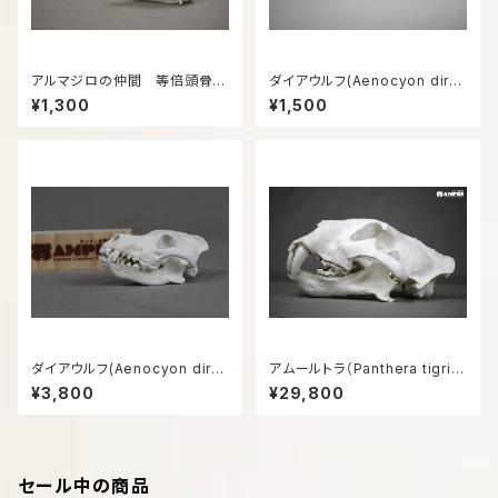
アルマジロの仲間 等倍頭骨模
ダイアウルフ(Aenocyon diru
型
s) 復元頭骨模型6㎝サイズ
¥1,300
¥1,500
ダイアウルフ(Aenocyon diru
アムールトラ（Panthera tigris
s) 復元頭骨模型8㎝サイズ
altaica）等倍頭骨模型
¥3,800
¥29,800
セール中の商品