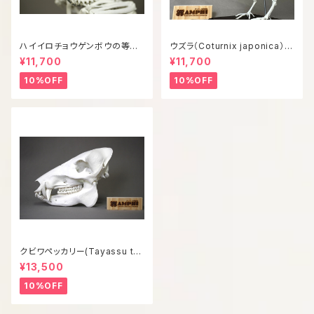
ハイイロチョウゲンボウの等倍
ウズラ（Coturnix japonica）等
全身骨格レプリカ
倍全身骨格模型
¥11,700
¥11,700
10%OFF
10%OFF
クビワペッカリー(Tayassu taj
acui) 等倍頭骨模型
¥13,500
10%OFF