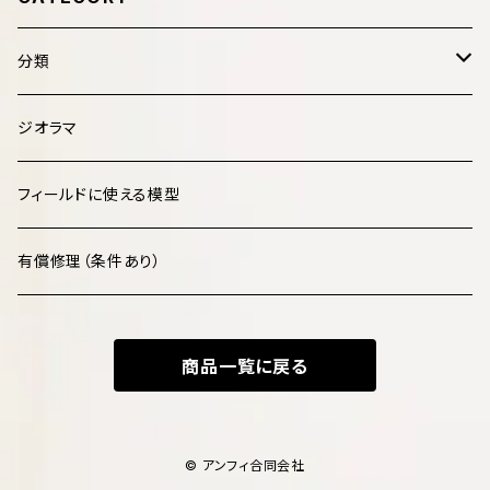
分類
哺乳類 Mammalia
ジオラマ
鳥類 Aves
フィールドに使える模型
爬虫類 Reptilia
有償修理（条件あり）
両生類 Amphibia
商品一覧に戻る
魚類 Pisces
化石・古生物 Fossils
© アンフィ合同会社