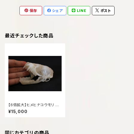
保存
シェア
LINE
ポスト
最近チェックした商品
【6倍拡大】ヒメヒナコウモリ 頭
骨レプリカ
¥15,000
同じカテゴリの商品