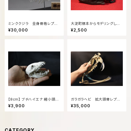
ミンククジラ 全身骨格レプリ
大淀町標本からモデリングした
カ 40cm
ニホンオオカミ 縮小 頭骨模型
¥30,000
¥2,500
【リング付き】
【8cm】 ブチハイエナ 縮小頭骨
ガラガラヘビ 拡大頭骨レプリ
レプリカ
カ【25㎝】
¥3,900
¥35,000
CATEGORY