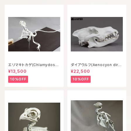
エリマキトカゲ(Chlamydosau
ダイアウルフ(Aenocyon diru
rus kingii) 等倍全身骨格模型
s) 復元等倍頭骨模型
¥13,500
¥22,500
10%OFF
10%OFF