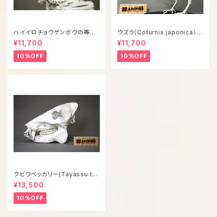
ハイイロチョウゲンボウの等倍
ウズラ（Coturnix japonica）等
全身骨格レプリカ
倍全身骨格模型
¥11,700
¥11,700
10%OFF
10%OFF
クビワペッカリー(Tayassu taj
acui) 等倍頭骨模型
¥13,500
10%OFF