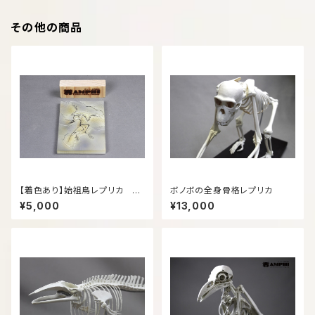
その他の商品
【着色あり】始祖鳥レプリカ 約
ボノボの全身骨格レプリカ
12㎝
¥5,000
¥13,000