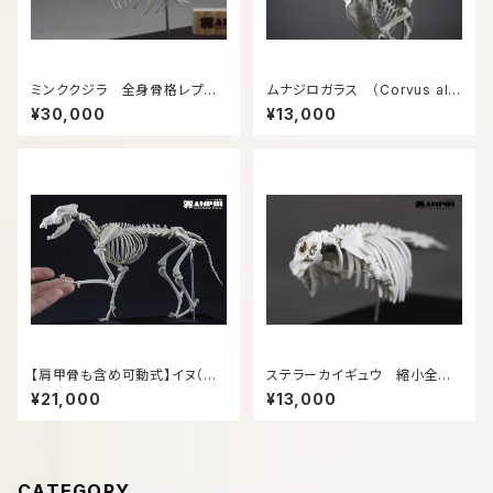
ミンククジラ 全身骨格レプリ
ムナジロガラス （Corvus alb
カ 40cm
us）等倍全身骨格レプリカ
¥30,000
¥13,000
【肩甲骨も含め可動式】イヌ（Ca
ステラーカイギュウ 縮小全身
nis lupus familiaris） 縮小
骨格レプリカ 1/20スケール
¥21,000
¥13,000
全身骨格レプリカ 【movable
type】Dog, miniature whole
body skeleton replica.
CATEGORY