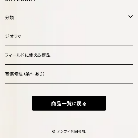
分類
哺乳類 Mammalia
ジオラマ
鳥類 Aves
フィールドに使える模型
爬虫類 Reptilia
有償修理（条件あり）
両生類 Amphibia
商品一覧に戻る
魚類 Pisces
化石・古生物 Fossils
© アンフィ合同会社