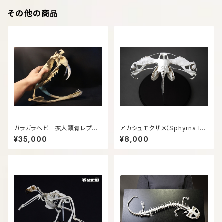
その他の商品
ガラガラヘビ 拡大頭骨レプリ
アカシュモクザメ（Sphyrna le
カ【25㎝】
wini）等倍頭骨レプリカ
¥35,000
¥8,000