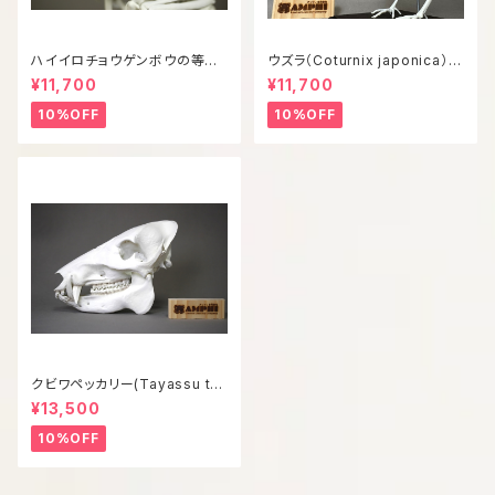
ハイイロチョウゲンボウの等倍
ウズラ（Coturnix japonica）等
全身骨格レプリカ
倍全身骨格模型
¥11,700
¥11,700
10%OFF
10%OFF
クビワペッカリー(Tayassu taj
acui) 等倍頭骨模型
¥13,500
10%OFF