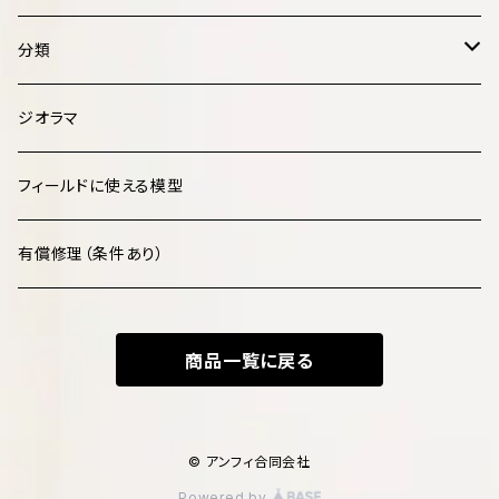
分類
哺乳類 Mammalia
ジオラマ
鳥類 Aves
フィールドに使える模型
爬虫類 Reptilia
有償修理（条件あり）
両生類 Amphibia
商品一覧に戻る
魚類 Pisces
化石・古生物 Fossils
© アンフィ合同会社
Powered by