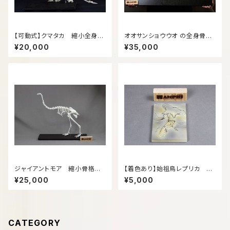
【可動式】クマタカ 縮小全身骨
オオサンショウウオ の全身骨格
格レプリカ【movable type】M
模型
¥20,000
¥35,000
ountainhawk eagle, miniat
ure whole body skeleton r
eplica.（納期：3週間）
ジャイアントモア 縮小骨格模
【着色あり】始祖鳥レプリカ 約
型
12㎝
¥25,000
¥5,000
CATEGORY