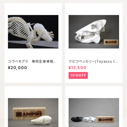
コウベモグラ 等倍全身骨格模
クビワペッカリー(Tayassu taj
型
acui) 等倍頭骨模型
¥20,000
¥13,500
10%OFF