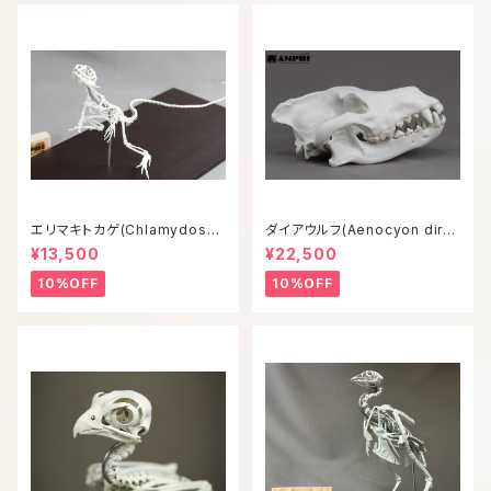
エリマキトカゲ(Chlamydosau
ダイアウルフ(Aenocyon diru
rus kingii) 等倍全身骨格模型
s) 復元等倍頭骨模型
¥13,500
¥22,500
10%OFF
10%OFF