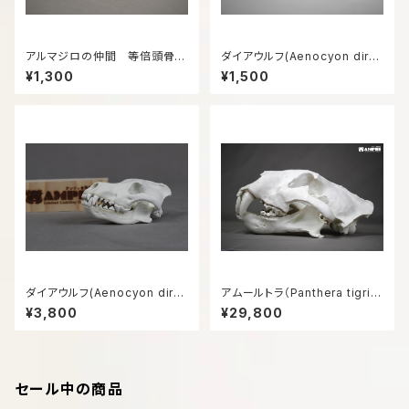
アルマジロの仲間 等倍頭骨模
ダイアウルフ(Aenocyon diru
型
s) 復元頭骨模型6㎝サイズ
¥1,300
¥1,500
ダイアウルフ(Aenocyon diru
アムールトラ（Panthera tigris
s) 復元頭骨模型8㎝サイズ
altaica）等倍頭骨模型
¥3,800
¥29,800
セール中の商品