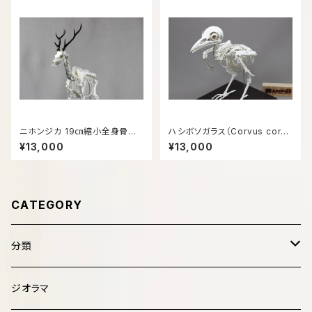
ニホンジカ 19㎝縮小全身骨格
ハシボソガラス（Corvus coron
レプリカ
e）等倍全身骨格模型
¥13,000
¥13,000
CATEGORY
分類
哺乳類 Mammalia
ジオラマ