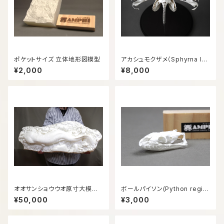
ポケットサイズ 立体地形図模型
アカシュモクザメ（Sphyrna le
wini）等倍頭骨レプリカ
¥2,000
¥8,000
オオサンショウウオ原寸大模型
ボールパイソン(Python regiu
（白）
s) 等倍頭骨模型
¥50,000
¥3,000