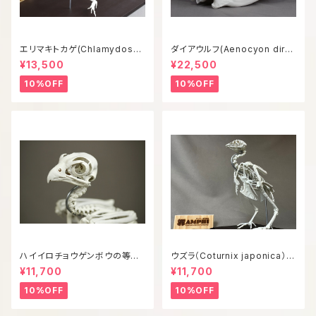
エリマキトカゲ(Chlamydosau
ダイアウルフ(Aenocyon diru
rus kingii) 等倍全身骨格模型
s) 復元等倍頭骨模型
¥13,500
¥22,500
10%OFF
10%OFF
ハイイロチョウゲンボウの等倍
ウズラ（Coturnix japonica）等
全身骨格レプリカ
倍全身骨格模型
¥11,700
¥11,700
10%OFF
10%OFF