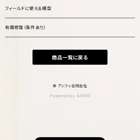
鳥類 Aves
フィールドに使える模型
爬虫類 Reptilia
有償修理（条件あり）
両生類 Amphibia
商品一覧に戻る
魚類 Pisces
化石・古生物 Fossils
© アンフィ合同会社
Powered by
文化財 Cultural Heritage
マダニ科