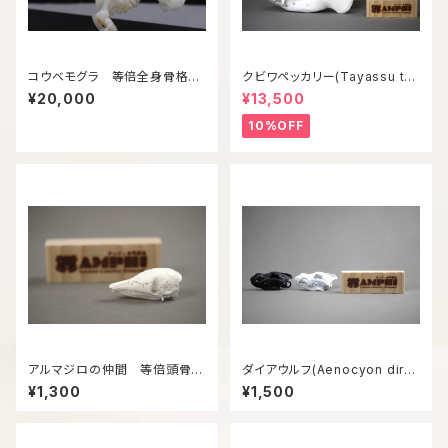
コウベモグラ 等倍全身骨格模
クビワペッカリー(Tayassu taj
型
acui) 等倍頭骨模型
¥20,000
¥13,500
10%OFF
アルマジロの仲間 等倍頭骨模
ダイアウルフ(Aenocyon diru
型
s) 復元頭骨模型6㎝サイズ
¥1,300
¥1,500